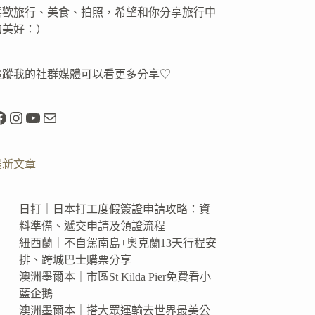
喜歡旅行、美食、拍照，希望和你分享旅行中
的美好：）
追蹤我的社群媒體可以看更多分享♡
acebook
Instagram
YouTube
電子郵件
最新文章
日打｜日本打工度假簽證申請攻略：資
料準備、遞交申請及領證流程
紐西蘭｜不自駕南島+奧克蘭13天行程安
排、跨城巴士購票分享
澳洲墨爾本｜市區St Kilda Pier免費看小
藍企鵝
澳洲墨爾本｜搭大眾運輸去世界最美公