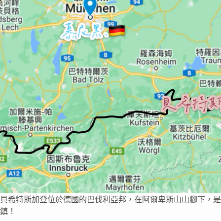
貝希特斯加登位於德國的巴伐利亞邦，在阿爾卑斯山山腳下，是
鎮！