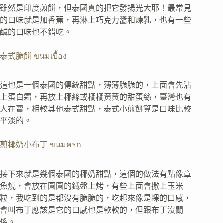
雖然是印度煎餅，但泰國真的把它發揚光大耶！最常見
的口味就是加香蕉，再淋上巧克力醬和煉乳，也有一些
鹹的口味也不錯吃。
泰式脆餅 ขนมเบื้อง
這也是一個泰國的傳統甜點，薄薄脆脆的，上面會先沾
上蛋白霜，再放上椰絲或橘橘黃黃的甜蛋絲，臺灣也有
人在賣，相較其他泰式甜點，泰式小煎餅算是口味比較
平淡的。
煎椰奶小布丁 ขนมครก
接下來就是幾個泰國的椰奶甜點，這個的做法有點像章
魚燒，會放在圓圓的鐵盤上烤，有些上面會撒上玉米
粒，我吃到的是都沒有脆脆的，吃起來像是粿的口感，
會叫布丁應該是它的口感也是軟軟的，但跟布丁沒關
係。