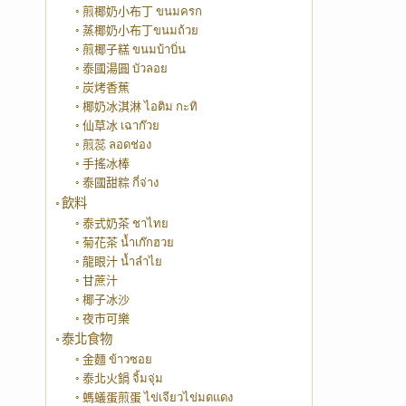
煎椰奶小布丁 ขนมครก
蒸椰奶小布丁ขนมถ้วย
煎椰子糕 ขนมบ้าบิ่น
泰國湯圓 บัวลอย
炭烤香蕉
椰奶冰淇淋 ไอติม กะทิ
仙草冰 เฉาก๊วย
煎蕊 ลอดช่อง
手搖冰棒
泰國甜粽 กี่จ่าง
飲料
泰式奶茶 ชาไทย
菊花茶 น้ำเก๊กฮวย
龍眼汁 น้ำลำไย
甘蔗汁
椰子冰沙
夜市可樂
泰北食物
金麵 ข้าวซอย
泰北火鍋 จิ้มจุ่ม
螞蟻蛋煎蛋 ไข่เจียวไข่มดแดง