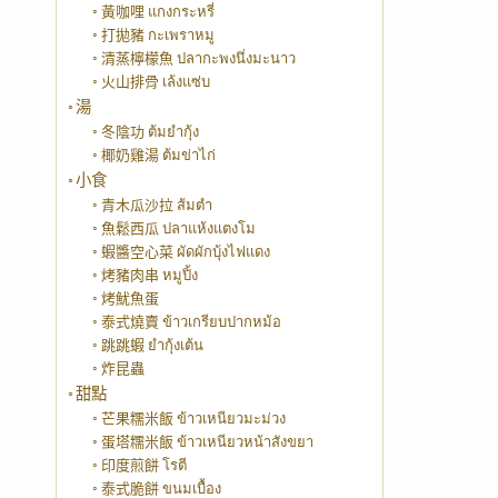
黃咖哩 แกงกระหรี่
打拋豬 กะเพราหมู
清蒸檸檬魚 ปลากะพงนึ่งมะนาว
火山排骨 เล้งแซ่บ
湯
冬陰功 ต้มยำกุ้ง
椰奶雞湯 ต้มข่าไก่
小食
青木瓜沙拉 ส้มตำ
魚鬆西瓜 ปลาแห้งแตงโม
蝦醬空心菜 ผัดผักบุ้งไฟแดง
烤豬肉串 หมูปิ้ง
烤魷魚蛋
泰式燒賣 ข้าวเกรียบปากหม้อ
跳跳蝦 ยำกุ้งเต้น
炸昆蟲
甜點
芒果糯米飯 ข้าวเหนียวมะม่วง
蛋塔糯米飯 ข้าวเหนียวหน้าสังขยา
印度煎餅 โรตี
泰式脆餅 ขนมเบื้อง