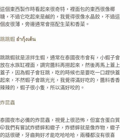
這個東西製作時看起來很奇特，裡面包的東西很像椰
糖，不過它吃起來是鹹的，我覺得很像水晶餃，不過這
個皮很薄，旁邊通常會搭配生菜和香菜。
跳跳蝦
ยำกุ้งเต้น
跳跳蝦就是涼拌生蝦，通常在泰國夜市會有，小蝦子會
放在水族缸裡面，調完醬料再撈起來，然後再馬上蓋上
蓋子，因為蝦子會狂跳，吃的時候也是要吃一口趕快蓋
起來，不然蝦子會跳光光，我覺得滿好吃的，醬料香香
辣辣的，蝦子很小隻，所以滿好咬的。
炸昆蟲
泰國夜市必備的炸昆蟲，視覺上很恐怖，但富含蛋白質
🤭我們有嘗試炸蟋蟀和蠍子，炸蟋蟀就是像炸物，蠍子
的話很硬，牙齒夠好才能吃哈哈哈，兩種都沒有很喜