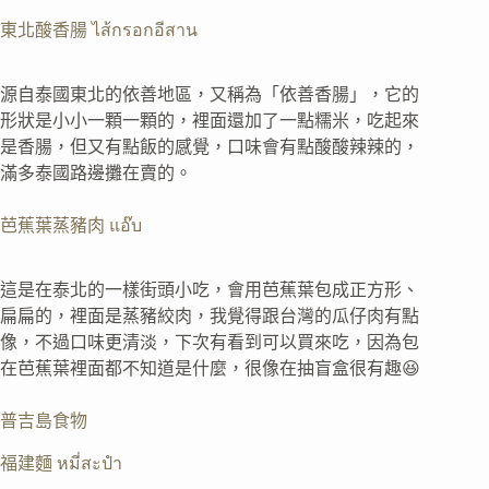
東北酸香腸 ไส้กรอกอีสาน
源自泰國東北的依善地區，又稱為「依善香腸」，它的
形狀是小小一顆一顆的，裡面還加了一點糯米，吃起來
是香腸，但又有點飯的感覺，口味會有點酸酸辣辣的，
滿多泰國路邊攤在賣的。
芭蕉葉蒸豬肉 แอ๊บ
這是在泰北的一樣街頭小吃，會用芭蕉葉包成正方形、
扁扁的，裡面是蒸豬絞肉，我覺得跟台灣的瓜仔肉有點
像，不過口味更清淡，下次有看到可以買來吃，因為包
在芭蕉葉裡面都不知道是什麼，很像在抽盲盒很有趣😆
普吉島食物
福建麵 หมี่สะปำ