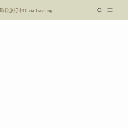
跳
至
歐粒旅行中Olivia Traveling
主
要
內
容