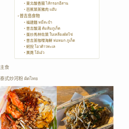
東北酸香腸 ไส้กรอกอีสาน
芭蕉葉蒸豬肉 แอ๊บ
普吉島食物
福建麵 หมี่สะปำ
普吉酸湯 ต้มส้มภูเก็ต
蛋炒馬林佐葉 ใบเหลียงผัดไข่
普吉蒸咖哩海鮮 ห่อหมก ภูเก็ต
蚵掜 โอวต้าวทะเล
薁蕘 โอ้เอ๋ว
主食
泰式炒河粉 ผัดไทย