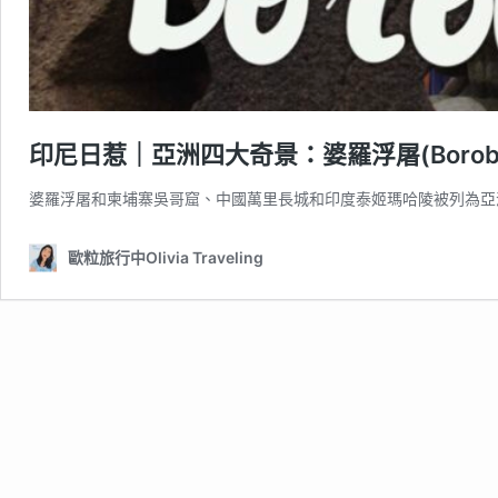
印尼日惹｜亞洲四大奇景：婆羅浮屠(Borob
婆羅浮屠和柬埔寨吳哥窟、中國萬里長城和印度泰姬瑪哈陵被列為亞
歐粒旅行中Olivia Traveling