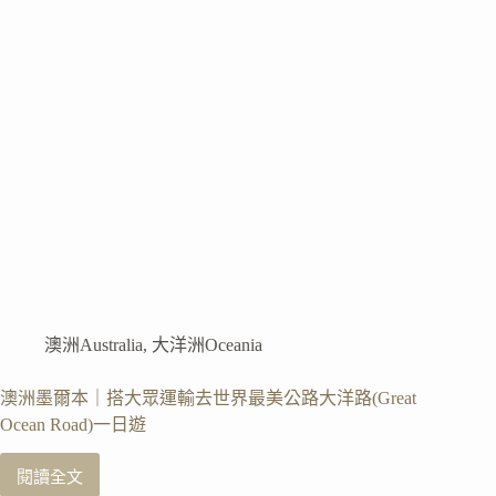
Kilda
Pier
免
費
看
小
藍
企
鵝
澳洲Australia
,
大洋洲Oceania
澳洲墨爾本｜搭大眾運輸去世界最美公路大洋路(Great
Ocean Road)一日遊
閱讀全文
澳