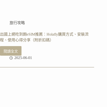
旅行攻略
出國上網吃到飽eSIM推薦：Holafly購買方式、安裝流
程、使用心得分享（附折扣碼）
閱讀全文
出
2025-06-01
國
上
網
吃
到
飽
eSIM
推
薦：
Holafly