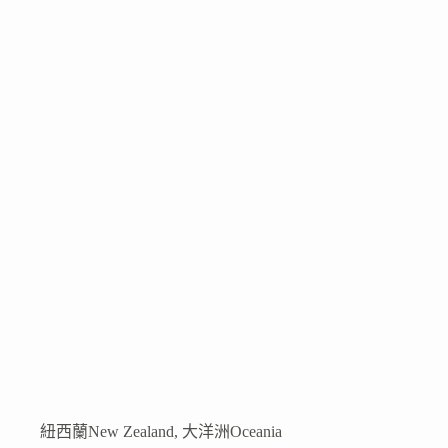
本
打
工
度
假
簽
證
申
請
攻
略：
資
料
準
備、
遞
交
申
請
及
紐西蘭New Zealand
,
大洋洲Oceania
領