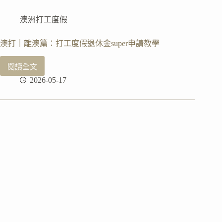
Ocean
Road)
澳洲打工度假
一
日
遊
澳打｜離澳篇：打工度假退休金super申請教學
閱讀全文
澳
2026-05-17
打
｜
離
澳
篇：
打
工
度
假
退
休
金
super
申