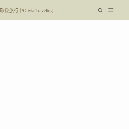
跳
至
歐粒旅行中Olivia Traveling
主
要
內
容