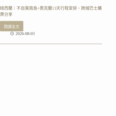
證
流
紐西蘭｜不自駕南島+奧克蘭13天行程安排、跨城巴士購
程
票分享
閱讀全文
紐
2026-08-03
西
蘭
｜
不
自
駕
南
島
+奧
克
蘭
13
天
行
程
安