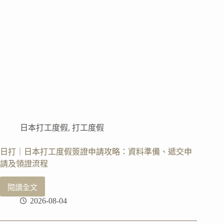
夜
遊
輪
兩
天
一
夜
行
程、
皇
后
鎮
日本打工度假
,
打工度假
來
回
接
日打｜日本打工度假簽證申請攻略：資料準備、遞交申
駁
請及領證流程
閱讀全文
日
2026-08-04
打
｜
日