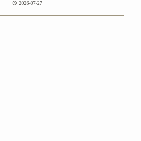
2026-07-27
洲
墨
爾
本
｜
搭
大
眾
運
輸
去
世
界
最
美
公
路
大
洋
路
(Great