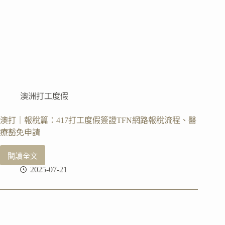
請
教
學
澳洲打工度假
澳打｜報稅篇：417打工度假簽證TFN網路報稅流程、醫
療豁免申請
閱讀全文
澳
2025-07-21
打
｜
報
稅
篇：
417