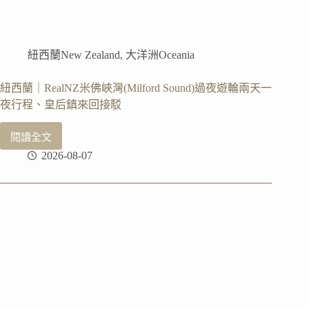
紐西蘭New Zealand
,
大洋洲Oceania
紐西蘭｜RealNZ米佛峽灣(Milford Sound)過夜遊輪兩天一
夜行程、皇后鎮來回接駁
閱讀全文
紐
2026-08-07
西
蘭
｜
RealNZ
米
佛
峽
灣
(Milford
Sound)
過