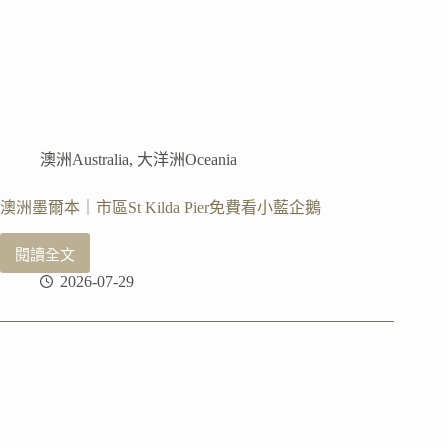
排、
跨
城
巴
士
購
票
澳洲Australia
,
大洋洲Oceania
分
享
澳洲墨爾本｜市區St Kilda Pier免費看小藍企鵝
閱讀全文
澳
2026-07-29
洲
墨
爾
本
｜
市
區
St