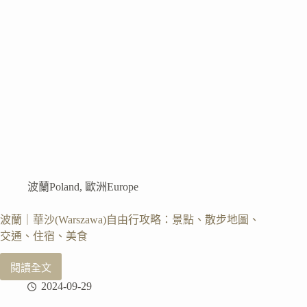
購
買
方
式、
安
裝
流
程、
使
用
心
得
分
波蘭Poland
,
歐洲Europe
享
（附
折
波蘭｜華沙(Warszawa)自由行攻略：景點、散步地圖、
扣
交通、住宿、美食
碼）
閱讀全文
波
2024-09-29
蘭
｜