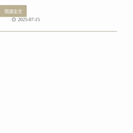
閱讀全文
澳
2025-07-15
打
｜
銀
行
篇：
網
路
銀
行
ING
開
戶
教
學
（附
AUD125
推
薦
碼）