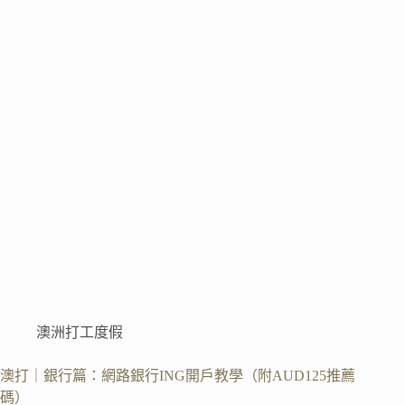
打
工
度
假
簽
證
TFN
網
路
報
稅
流
程、
醫
療
豁
免
澳洲打工度假
申
請
澳打｜銀行篇：網路銀行ING開戶教學（附AUD125推薦
碼）