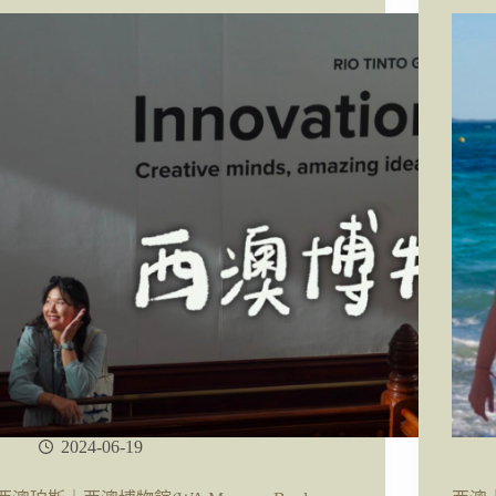
南
島
+奧
克
蘭
13
天
行
程
安
排、
跨
城
巴
士
購
票
分
享
2024-06-19