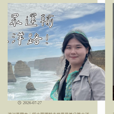
峽
灣
(Milford
Sound)
過
夜
遊
輪
兩
天
一
夜
行
程、
皇
后
鎮
來
回
2026-07-27
接
駁