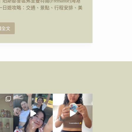
珀斯都會區弗里曼特爾(Fremantle)海港
一日遊攻略：交通、景點、行程安排、美
讀全文
西
澳
｜
珀
斯
都
會
區
弗
里
曼
特
爾
(Fremantle)
海
港
小