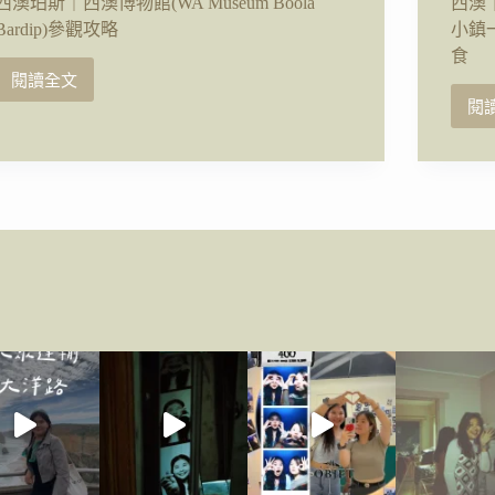
西澳珀斯｜西澳博物館(WA Museum Boola
西澳｜
Bardip)參觀攻略
小鎮
食
閱讀全文
西
閱
澳
珀
斯
｜
西
澳
博
物
館
(WA
Museum
Boola
Bardip)
參
觀
攻
略