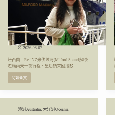
2026-08-07
紐西蘭｜RealNZ米佛峽灣(Milford Sound)過夜
遊輪兩天一夜行程、皇后鎮來回接駁
閱讀全文
紐
西
蘭
｜
RealNZ
米
澳洲Australia
,
大洋洲Oceania
佛