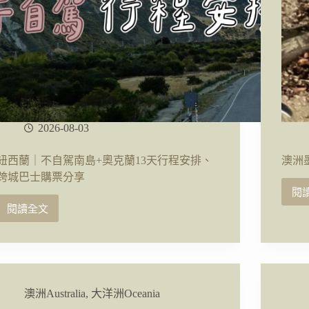
2026-08-03
紐西蘭｜不自駕南島+奧克蘭13天行程安排、
澳洲墨
跨城巴士購票分享
閱
閱讀全文
紐
西
蘭
｜
不
自
澳洲Australia
,
大洋洲Oceania
駕