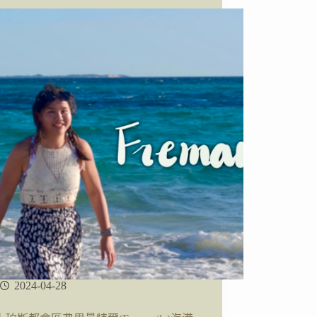
St
Kilda
Pier
免
費
看
小
藍
企
鵝
2024-04-28