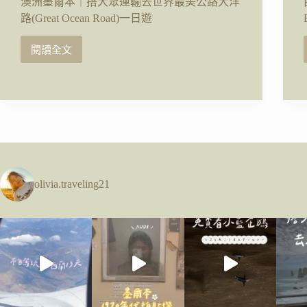
澳洲墨爾本｜搭大眾運輸去世界最美公路大洋
路(Great Ocean Road)一日遊
閱讀全文
澳
洲
墨
爾
本
｜
搭
大
眾
olivia.traveling21
運
輸
去
世
界
最
美
公
路