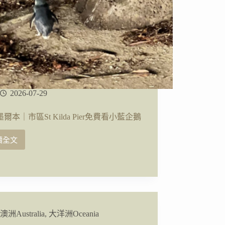
2026-07-29
爾本｜市區St Kilda Pier免費看小藍企鵝
讀全文
澳
洲
墨
爾
本
｜
市
澳洲Australia
,
大洋洲Oceania
區