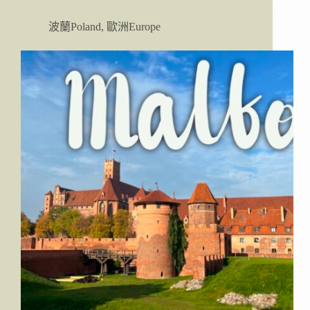
｜
薑
波蘭Poland
,
歐洲Europe
餅
博
物
館
(Muzeum
Piernika)
薑
餅
製
作
體
驗
分
享