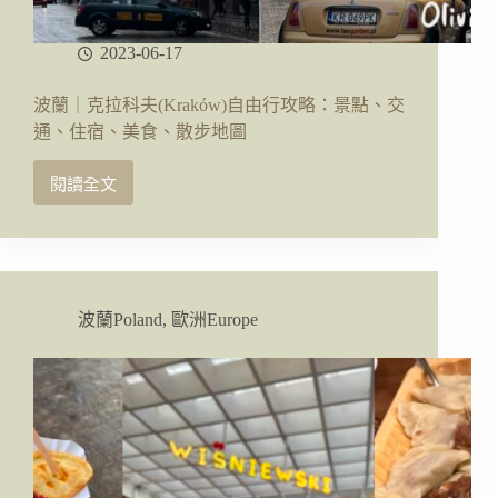
2023-06-17
波蘭｜克拉科夫(Kraków)自由行攻略：景點、交
通、住宿、美食、散步地圖
閱讀全文
波
蘭
｜
克
拉
科
波蘭Poland
,
歐洲Europe
夫
(Kraków)
自
由
行
攻
略：
景