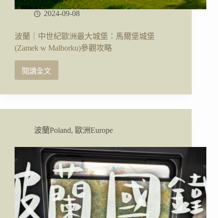
2024-09-08
波蘭｜中世紀歐洲最大城堡：馬爾堡城堡
(Zamek w Malborku)參觀攻略
閱讀全文
波
蘭
｜
中
世
紀
波蘭Poland
,
歐洲Europe
歐
洲
最
大
城
堡：
馬
爾
堡