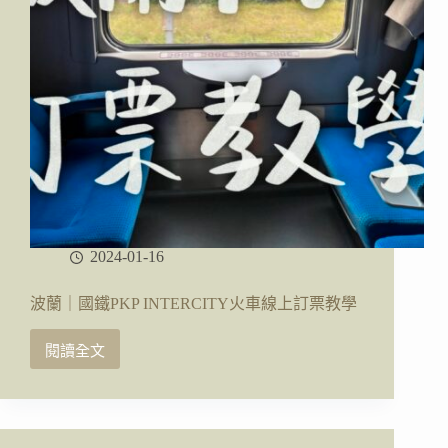
城
堡
(Zamek
w
Malborku)
參
觀
攻
略
2024-01-16
波蘭｜國鐵PKP INTERCITY火車線上訂票教學
閱讀全文
波
蘭
｜
國
鐵