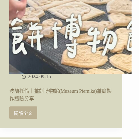
地
圖、
交
通、
住
宿、
美
食
2024-09-15
波蘭托倫｜薑餅博物館(Muzeum Piernika)薑餅製
作體驗分享
閱讀全文
波
蘭
托
倫