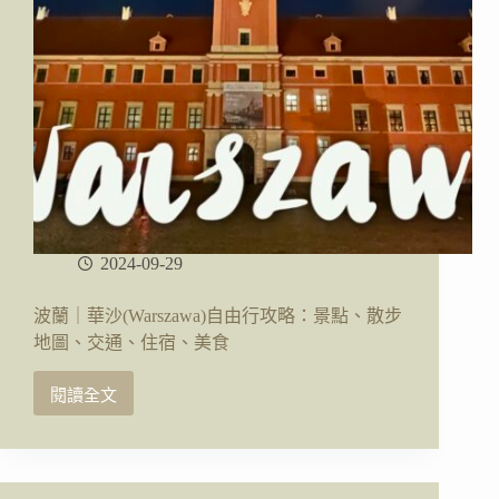
2024-09-29
波蘭｜華沙(Warszawa)自由行攻略：景點、散步
地圖、交通、住宿、美食
閱讀全文
波
蘭
｜
華
沙