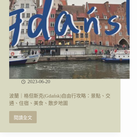
季
健
行：
交
通、
健
行
路
線、
實
際
路
況、
2023-06-20
時
程、
波蘭｜格但斯克(Gdańsk)自由行攻略：景點、交
心
通、住宿、美食、散步地圖
得
分
閱讀全文
享、
波
常
蘭
見
｜