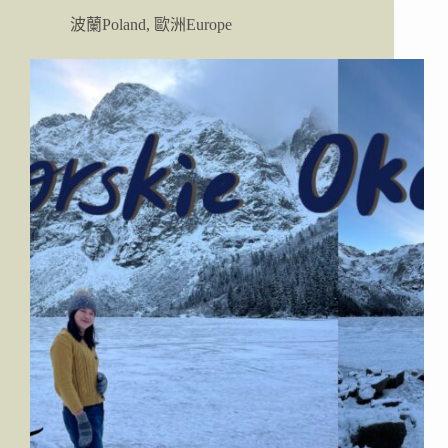
PKP
波蘭Poland
,
歐洲Europe
INTERCITY
火
車
線
上
訂
票
教
學