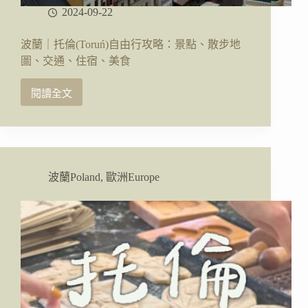
2024-09-22
波蘭｜托倫(Toruń)自由行攻略：景點、散步地
圖、交通、住宿、美食
閱讀全文
波
蘭
｜
托
倫
(Toruń)
波蘭Poland
,
歐洲Europe
自
由
行
攻
略：
景
點、
散
步