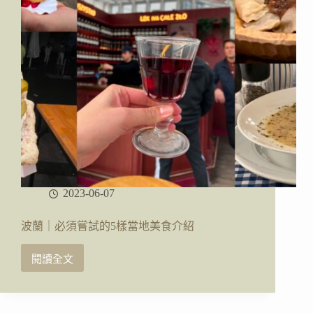
點、
交
通、
住
宿、
美
食、
散
步
地
圖
2023-06-07
波蘭｜必須嘗試的5樣當地美食介紹
閱讀全文
波
蘭
｜
必