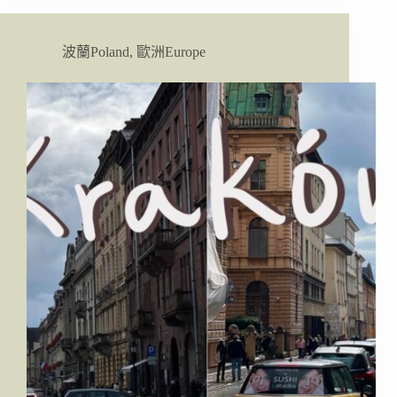
問
格
答
但
斯
波蘭Poland
,
歐洲Europe
克
(Gdańsk)
自
由
行
攻
略：
景
點、
交
通、
住
宿、
美
食、
散
步
地
圖