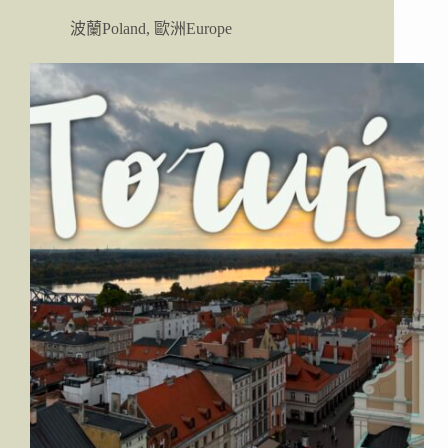
(Warszawa)
波蘭Poland
,
歐洲Europe
自
由
行
攻
略：
景
點、
散
步
地
圖、
交
通、
住
宿、
美
食