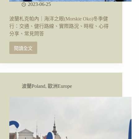
2023-06-25
波蘭札克帕內｜海洋之眼(Morskie Oko)冬季健
行：交通、健行路線、實際路況、時程、心得
分享、常見問答
閱讀全文
波
蘭
札
克
帕
內
波蘭Poland
,
歐洲Europe
｜
海
洋
之
眼
(Morskie
Oko)
冬