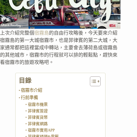
上次介紹完整個
宿霧島
的自由行攻略後，今天要來介紹
宿霧島的第一大城宿霧市，也是菲律賓的第二大城，大
家通常都把這裡當成中轉站，主要會去薄荷島或宿霧島
的其他城市，宿霧市的行程就可以排的輕鬆點，趕快來
看宿霧市的旅遊攻略吧。
目錄
宿霧市介紹
行前準備
宿霧市機票
菲律賓簽證
菲律賓貨幣
菲律賓網路
宿霧市實用APP
菲律賓插頭&電壓