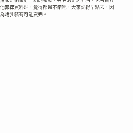
這家是稍微好一點的餐廳，有名的是烤乳豬，也有賣其
他菲律賓料理，覺得都還不錯吃，大家記得早點去，因
為烤乳豬有可能賣完。