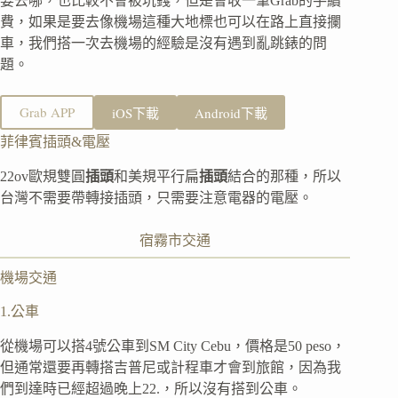
要去哪，也比較不會被坑錢，但是會收一筆Grab的手續
費，如果是要去像機場這種大地標也可以在路上直接攔
車，我們搭一次去機場的經驗是沒有遇到亂跳錶的問
題。
Grab APP
iOS下載
Android下載
菲律賓插頭&電壓
22ov歐規雙圓
插頭
和美規平行扁
插頭
結合的那種，所以
台灣不需要帶轉接插頭，只需要注意電器的電壓。
宿霧市交通
機場交通
1.公車
從機場可以搭4號公車到SM City Cebu，價格是50 peso，
但通常還要再轉搭吉普尼或計程車才會到旅館，因為我
們到達時已經超過晚上22.，所以沒有搭到公車。