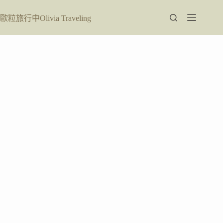
跳
至
歐粒旅行中Olivia Traveling
主
要
內
容