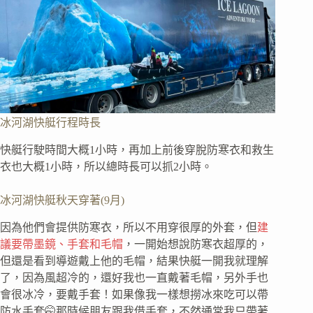
冰河湖快艇行程時長
快艇行駛時間大概1小時，再加上前後穿脫防寒衣和救生
衣也大概1小時，所以總時長可以抓2小時。
冰河湖快艇秋天穿著(9月)
因為他們會提供防寒衣，所以不用穿很厚的外套，但
建
議要帶墨鏡、手套和毛帽
，一開始想說防寒衣超厚的，
但還是看到導遊戴上他的毛帽，結果快艇一開我就理解
了，因為風超冷的，還好我也一直戴著毛帽，另外手也
會很冰冷，要戴手套！如果像我一樣想撈冰來吃可以帶
防水手套🤭那時候朋友跟我借手套，不然通常我只帶著