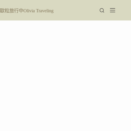
跳
至
歐粒旅行中Olivia Traveling
主
要
內
容