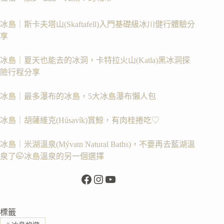
冰島｜斯卡夫塔山(Skaftafell)入門基礎級冰川健行體驗分
享
冰島｜夏天也能去的冰洞，卡特拉火山(Katla)黑冰洞探
險行程分享
冰島｜最多瀑布的冰島，5大冰島瀑布懶人包
冰島｜胡薩維克(Húsavík)賞鯨，有肉桂捲吃♡
冰島｜米湖溫泉(Mývatn Natural Baths)，不要再去藍湖溫
泉了🤭冰島溫泉的另一個選擇
Facebook
Instagram
YouTube
標籤