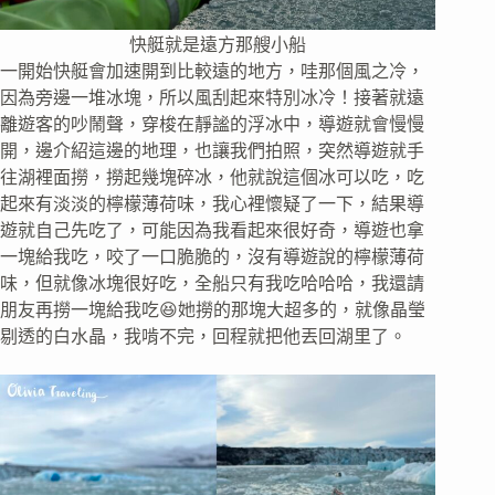
快艇就是遠方那艘小船
一開始快艇會加速開到比較遠的地方，哇那個風之冷，
因為旁邊一堆冰塊，所以風刮起來特別冰冷！接著就遠
離遊客的吵鬧聲，穿梭在靜謐的浮冰中，導遊就會慢慢
開，邊介紹這邊的地理，也讓我們拍照，突然導遊就手
往湖裡面撈，撈起幾塊碎冰，他就說這個冰可以吃，吃
起來有淡淡的檸檬薄荷味，我心裡懷疑了一下，結果導
遊就自己先吃了，可能因為我看起來很好奇，導遊也拿
一塊給我吃，咬了一口脆脆的，沒有導遊說的檸檬薄荷
味，但就像冰塊很好吃，全船只有我吃哈哈哈，我還請
朋友再撈一塊給我吃😆她撈的那塊大超多的，就像晶瑩
剔透的白水晶，我啃不完，回程就把他丟回湖里了。