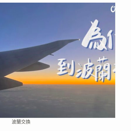
古
龍
冰
河
湖
(Jökulsárlón)
快
艇，
一
起
穿
梭
在
浮
冰
中，
冰
島
最
愛
波蘭交換
景
點！