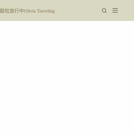
跳
至
歐粒旅行中Olivia Traveling
主
要
內
容