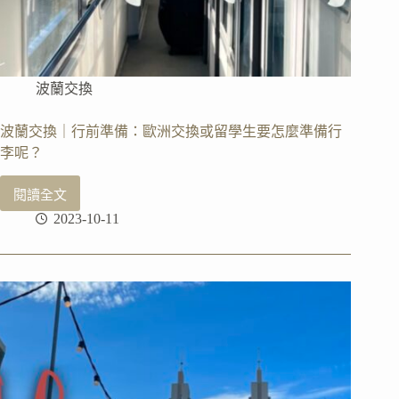
波蘭交換
波蘭交換｜行前準備：歐洲交換或留學生要怎麼準備行
李呢？
閱讀全文
波
2023-10-11
蘭
交
換
｜
行
前
準
備：
歐
洲