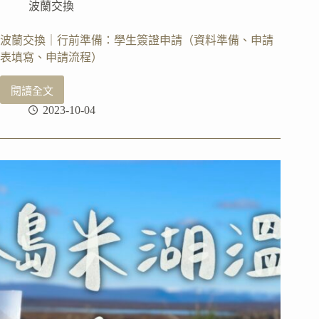
波蘭交換
圖，
充
滿
波蘭交換｜行前準備：學生簽證申請（資料準備、申請
❤️
表填寫、申請流程）
的
城
閱讀全文
波
市
2023-10-04
蘭
交
換
｜
行
前
準
備：
學
生
簽
證
申
請