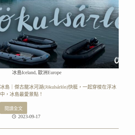
維
茲
(Katowice)
租
屋
選
擇、
國
外
租
屋
冰島Iceland
,
歐洲Europe
注
意
事
冰島｜傑古龍冰河湖(Jökulsárlón)快艇，一起穿梭在浮冰
項
中，冰島最愛景點！
閱讀全文
冰
2023-09-17
島
｜
傑