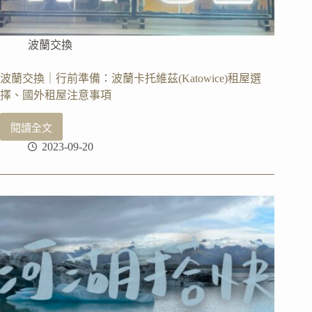
波蘭交換
波蘭交換｜行前準備：波蘭卡托維茲(Katowice)租屋選
擇、國外租屋注意事項
閱讀全文
波
2023-09-20
蘭
交
換
｜
行
前
準
備：
波
蘭
卡
托