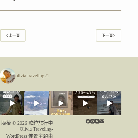
賓
宿
霧
市
｜
上一頁
下一頁
Carbon
Market：
宿
霧
市
最
olivia.traveling21
大
和
最
古
老
的
傳
統
版權 © 2026 歐粒旅行中
市
Olivia Traveling-
場
WordPress 佈景主題由