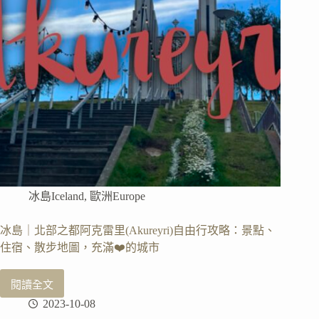
交
換
或
留
學
生
要
怎
麼
準
備
行
李
冰島Iceland
,
歐洲Europe
呢？
冰島｜北部之都阿克雷里(Akureyri)自由行攻略：景點、
住宿、散步地圖，充滿❤️的城市
閱讀全文
冰
2023-10-08
島