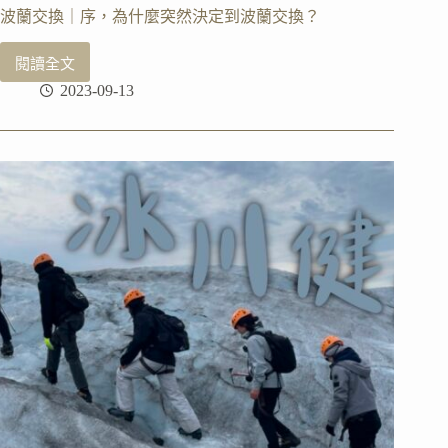
波蘭交換｜序，為什麼突然決定到波蘭交換？
閱讀全文
波
2023-09-13
蘭
交
換
｜
序，
為
什
麼
突
然
決
定
到
波
蘭
交
換？