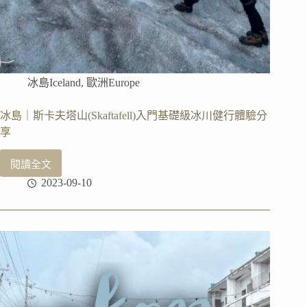
冰島Iceland
,
歐洲Europe
冰島｜斯卡夫塔山(Skaftafell)入門基礎級冰川健行體驗分
享
閱讀全文
冰
2023-09-10
島
｜
斯
卡
夫
塔
山
(Skaftafell)
入