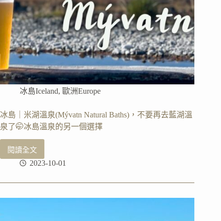
（資
料
準
備、
申
請
表
填
寫、
冰島Iceland
,
歐洲Europe
申
請
流
冰島｜米湖溫泉(Mývatn Natural Baths)，不要再去藍湖溫
程）
泉了🤭冰島溫泉的另一個選擇
閱讀全文
冰
2023-10-01
島
｜
米
湖
溫
泉