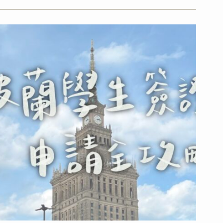
｜
北
部
之
都
阿
克
雷
里
(Akureyri)
自
由
行
攻
略：
景
點、
住
宿、
散
步
地