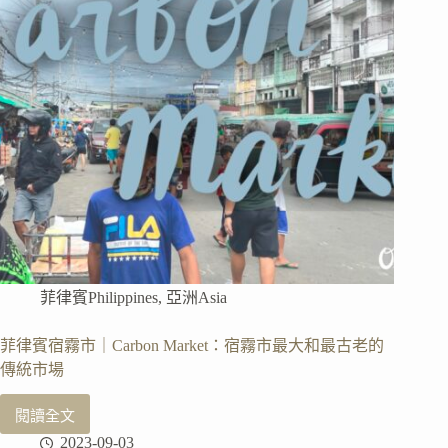
門
基
礎
級
冰
川
健
行
體
驗
分
享
菲律賓Philippines
,
亞洲Asia
菲律賓宿霧市｜Carbon Market：宿霧市最大和最古老的
傳統市場
閱讀全文
菲
2023-09-03
律