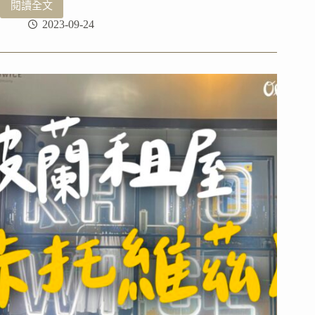
選
閱讀全文
冰
擇
2023-09-24
島
｜
胡
薩
維
克
(Húsavík)
賞
鯨，
有
肉
桂
捲
吃
♡