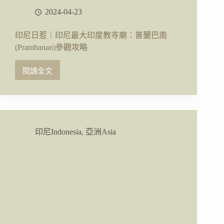
遊
2024-04-23
行
程
印尼日惹｜印尼最大印度教寺廟：普蘭巴南
分
(Prambanan)參觀攻略
享
閱讀全文
印
尼
日
惹
｜
印
印尼Indonesia
,
亞洲Asia
尼
最
大
印
度
教
寺
廟：
普