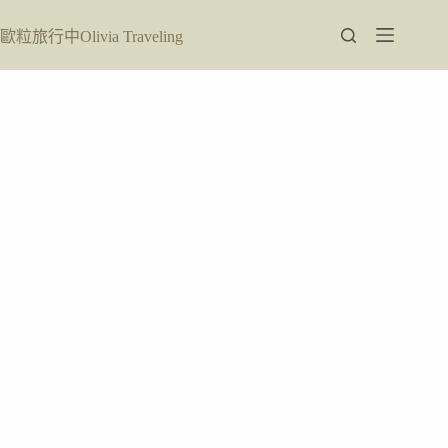
跳
至
歐粒旅行中Olivia Traveling
主
要
內
容