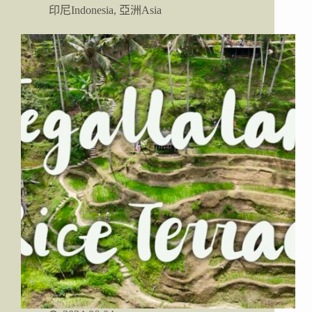
｜
印尼Indonesia
,
亞洲Asia
最
高
峰：
阿
貢
火
山
(Gunung
Agung)
攀
爬
看
日
出
行
程
分
享