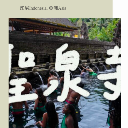
｜
印尼Indonesia
,
亞洲Asia
佩
尼
達
島
(Nusa
Penida)
自
由
行
攻
略：
景
點、
交
通、
住
宿、
美
食、
活