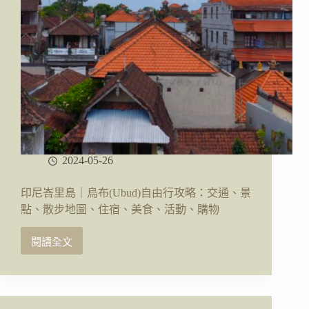
觀
攻
略
2024-05-26
印尼峇里島｜烏布(Ubud)自由行攻略：交通、景
點、散步地圖、住宿、美食、活動、購物
閱讀全文
印
尼
峇
里
島