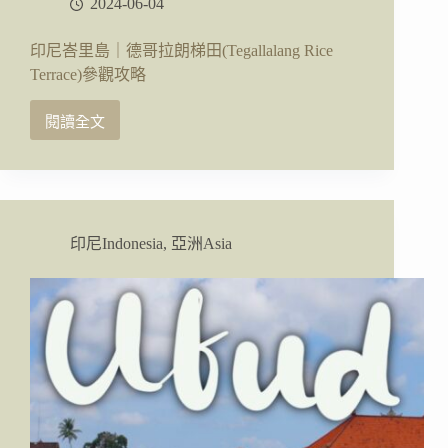
2024-06-04
印尼峇里島｜德哥拉朗梯田(Tegallalang Rice
Terrace)參觀攻略
閱讀全文
印
尼
峇
里
島
｜
印尼Indonesia
,
亞洲Asia
德
哥
拉
朗
梯
田
(Tegallalang
Rice
Terrace)
參