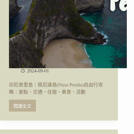
2024-09-01
印尼峇里島｜佩尼達島(Nusa Penida)自由行攻
略：景點、交通、住宿、美食、活動
閱讀全文
印
尼
峇
里
島