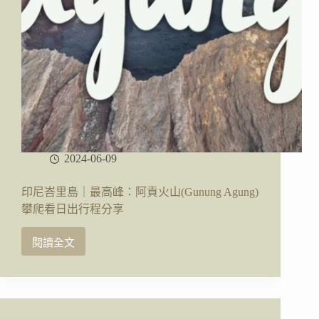
2024-06-09
印尼峇里島｜最高峰：阿貢火山(Gunung Agung)
攀爬看日出行程分享
閱讀全文
印
尼
峇
里
島