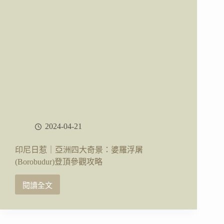
蘭
巴
南
(Prambanan)
參
觀
攻
略
2024-04-21
印尼日惹｜亞洲四大奇景：婆羅浮屠
(Borobudur)登頂參觀攻略
閱讀全文
印
尼
日
惹