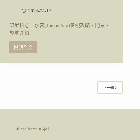
2024-04-17
印尼日惹｜水宮(Taman Sari)參觀攻略、門票、
導覽介紹
閱讀全文
印
尼
日
惹
｜
水
下一頁
宮
(Taman
Sari)
參
觀
攻
略、
olivia.traveling21
門