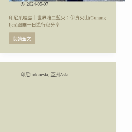
活
2024-05-07
動、
購
印尼爪哇島｜世界唯二藍火：伊真火山(Gunung
物
Ijen)跟團一日遊行程分享
閱讀全文
印
尼
爪
哇
島
｜
印尼Indonesia
,
亞洲Asia
世
界
唯
二
藍
火：
伊
真
火