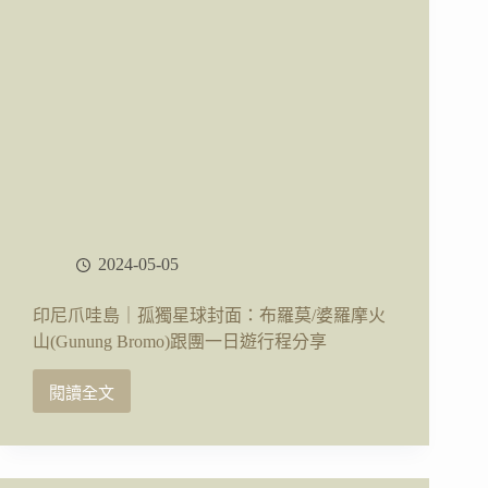
山
(Gunung
Ijen)
跟
團
一
日
遊
行
程
分
享
2024-05-05
印尼爪哇島｜孤獨星球封面：布羅莫/婆羅摩火
山(Gunung Bromo)跟團一日遊行程分享
閱讀全文
印
尼
爪
哇