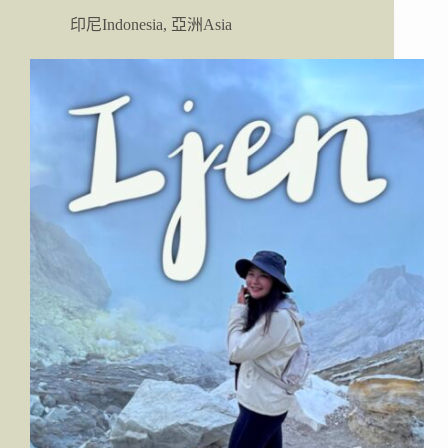
｜
印尼Indonesia
,
亞洲Asia
烏
布
(Ubud)
自
由
行
攻
略：
交
通、
景
點、
散
步
地
圖、
住
宿、
美
食、