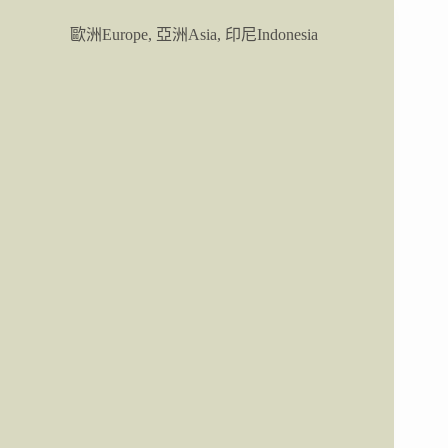
島
｜
歐洲Europe
,
亞洲Asia
,
印尼Indonesia
孤
獨
星
球
封
面：
布
羅
莫/
婆
羅
摩
火
山
(Gunung
Bromo)
跟
團
一
日