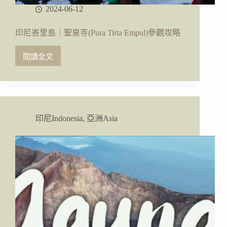
動
2024-06-12
印尼峇里島｜聖泉寺(Pura Tirta Empul)參觀攻略
閱讀全文
印
尼
峇
里
島
｜
印尼Indonesia
,
亞洲Asia
聖
泉
寺
(Pura
Tirta
Empul)
參
觀
攻
略