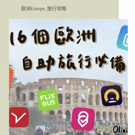
也
歐洲Europe
,
旅行攻略
能
去
的
冰
洞，
卡
特
拉
火
山
(Katla)
黑
冰
洞
探
險
行
程
分
享