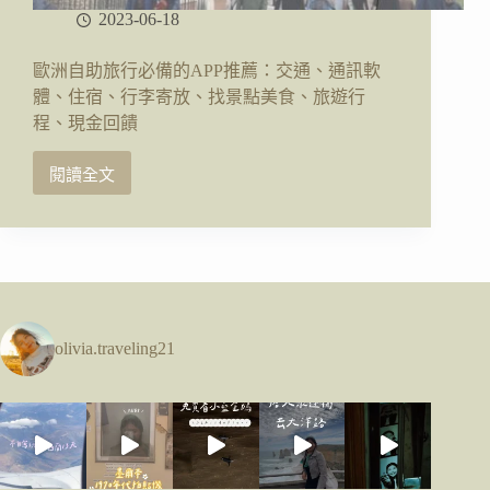
2023-06-18
歐洲自助旅行必備的APP推薦：交通、通訊軟
體、住宿、行李寄放、找景點美食、旅遊行
程、現金回饋
閱讀全文
歐
洲
自
助
旅
行
必
備
olivia.traveling21
的
APP
推
薦：
交
通、