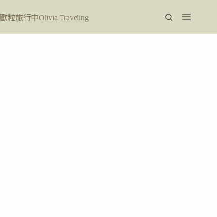
跳
至
歐粒旅行中Olivia Traveling
主
要
內
容