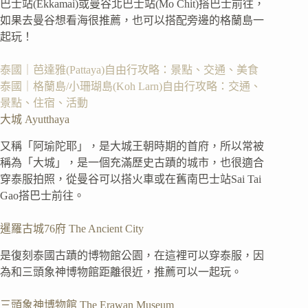
巴士站(Ekkamai)或曼谷北巴士站(Mo Chit)搭巴士前往，
如果去曼谷想看海很推薦，也可以搭配旁邊的格蘭島一
起玩！
泰國｜芭達雅(Pattaya)自由行攻略：景點、交通、美食
泰國｜格蘭島/小珊瑚島(Koh Larn)自由行攻略：交通、
景點、住宿、活動
大城 Ayutthaya
又稱「阿瑜陀耶」，是大城王朝時期的首府，所以常被
稱為「大城」，是一個充滿歷史古蹟的城市，也很適合
穿泰服拍照，從曼谷可以搭火車或在舊南巴士站Sai Tai
Gao搭巴士前往。
暹羅古城76府 The Ancient City
是復刻泰國古蹟的博物館公園，在這裡可以穿泰服，因
為和三頭象神博物館距離很近，推薦可以一起玩。
三頭象神博物館 The Erawan Museum