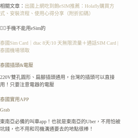
相關文章：
出國上網吃到飽eSIM推薦：Holafly購買方
式、安裝流程、使用心得分享（附折扣碼）
👉🏻手機不能用eSim的
泰國Sim Card｜dtac 8天/10 天無限流量＋通話SIM Card |
泰國機場領取
泰國插頭&電壓
220V雙孔圓形、扁腳插頭通用，台灣的插頭可以直接
用！只要注意電器的電壓
泰國實用APP
Grab
東南亞必備的叫車app！也就是東南亞的Uber，不用怕被
坑錢，也不用和司機溝通要去的地點很棒！