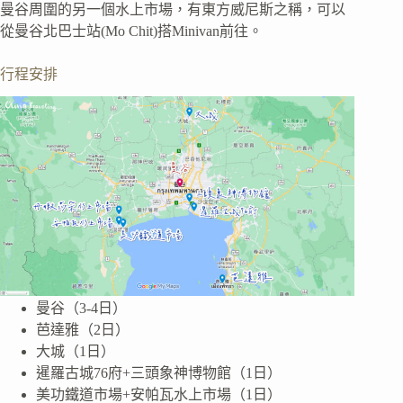
曼谷周圍的另一個水上市場，有東方威尼斯之稱，可以
從曼谷北巴士站(Mo Chit)搭Minivan前往。
行程安排
曼谷（3-4日）
芭達雅（2日）
大城（1日）
暹羅古城76府+三頭象神博物館（1日）
美功鐵道市場+安帕瓦水上市場（1日）