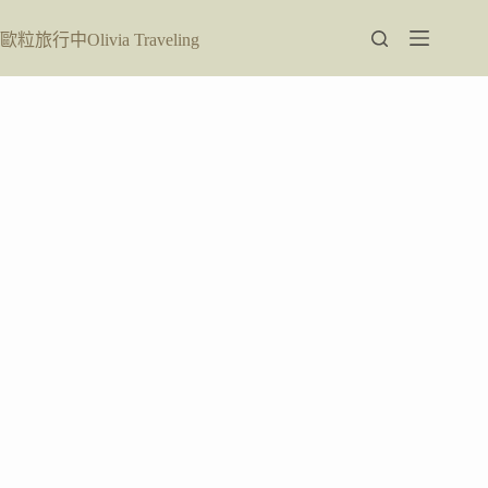
跳
至
歐粒旅行中Olivia Traveling
主
要
內
容