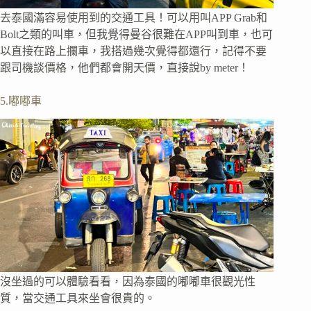
去泰國滿容易使用到的交通工具！可以用叫APP Grab和
Bolt之類的叫車，但我覺得曼谷很難在APP叫到車，也可
以直接在路上攔車，我搭過幾次覺得都還行，記得不要
跟司機談價格，他們都會開天價，直接說by meter！
5.嘟嘟車
沒坐過的可以體驗看看，因為泰國的嘟嘟車很觀光性
質，當交通工具來坐會很貴的。