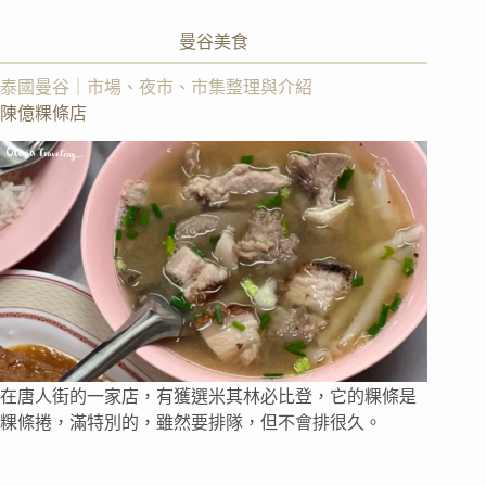
曼谷美食
泰國曼谷｜市場、夜市、市集整理與介紹
陳億粿條店
在唐人街的一家店，有獲選米其林必比登，它的粿條是
粿條捲，滿特別的，雖然要排隊，但不會排很久。