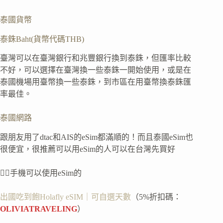
泰國貨幣
泰銖Baht(貨幣代碼THB)
臺灣可以在臺灣銀行和兆豐銀行換到泰銖，但匯率比較
不好，可以選擇在臺灣換一些泰銖一開始使用，或是在
泰國機場用臺幣換一些泰銖，到市區在用臺幣換泰銖匯
率最佳。
泰國網路
跟朋友用了dtac和AIS的eSim都滿順的！而且泰國eSim也
很便宜，很推薦可以用eSim的人可以在台灣先買好
👉🏻手機可以使用eSim的
出國吃到飽Holafly eSIM｜可自選天數
（5%折扣碼：
OLIVIATRAVELING
）