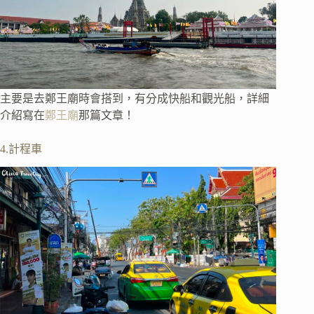
主要是去鄭王廟時會搭到，有分成快船和觀光船，詳細
介紹寫在
鄭王廟
那篇文章！
4.計程車