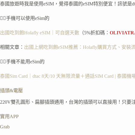
泰國旅遊時我是使用eSIM，覺得泰國的eSIM特別便宜！訊號是d
👉🏻手機可以使用eSim的
出國吃到飽Holafly eSIM｜可自選天數
（5%折扣碼：
OLIVIATR
相關文章：
出國上網吃到飽eSIM推薦：Holafly購買方式、
👉🏻手機不能用eSim的
泰國Sim Card｜dtac 8天/10 天無限流量＋通話SIM Card | 泰國
插頭&電壓
220V雙孔圓形、扁腳插頭通用，台灣的插頭可以直接用！只要
實用APP
Grab