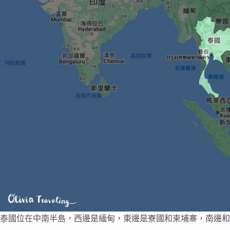
泰國位在中南半島，西邊是緬甸，東邊是寮國和柬埔寨，南邊和