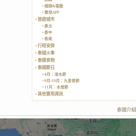
插頭&電壓
實用APP
旅遊城市
泰北
泰中
泰南
行程安排
泰國火車
泰國食物
泰國節日
4月：潑水節
9月-10月：九皇齋節
11月：水燈節
其他實用資訊
泰國介