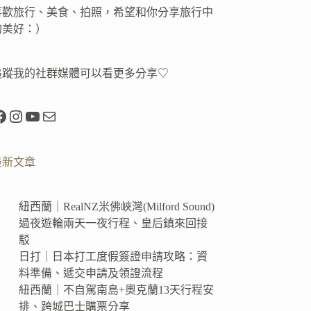
喜歡旅行、美食、拍照，希望和你分享旅行中
的美好：）
追蹤我的社群媒體可以看更多分享♡
acebook
Instagram
YouTube
電子郵件
最新文章
紐西蘭｜RealNZ米佛峽灣(Milford Sound)
過夜遊輪兩天一夜行程、皇后鎮來回接
駁
日打｜日本打工度假簽證申請攻略：資
料準備、遞交申請及領證流程
紐西蘭｜不自駕南島+奧克蘭13天行程安
排、跨城巴士購票分享